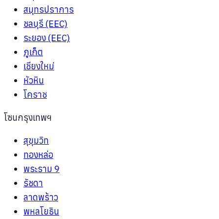
สมุทรปราการ
ชลบุรี (EEC)
ระยอง (EEC)
ภูเก็ต
เชียงใหม่
หัวหิน
โคราช
โซนกรุงเทพฯ
สุขุมวิท
ทองหล่อ
พระราม 9
รัชดา
ลาดพร้าว
พหลโยธิน