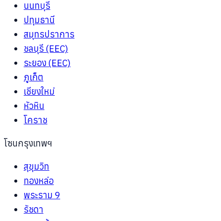
นนทบุรี
ปทุมธานี
สมุทรปราการ
ชลบุรี (EEC)
ระยอง (EEC)
ภูเก็ต
เชียงใหม่
หัวหิน
โคราช
โซนกรุงเทพฯ
สุขุมวิท
ทองหล่อ
พระราม 9
รัชดา